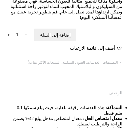
وأسلوبًا مثاليًا للجميع. مثالية للعيون الحساسة، فهي مصنوعة
من السيليكون والبلاستيك المحبب للماء لتوفير راحة استثنائية
ويمكن ارتداؤها لمدة تصل إلى عام. قم بتطوير تجربة عينك مع
عدساتنا المبتكرة اليوم!
كمية
﹢
﹣
إضافة إلى السلة
Cat
Eyes
أضف إلى قائمة الارغبات
التصنيفات:
العدسات
,
العيون السكنية
,
المنتجات الأكثر تفاعلاً
الوصف
السماكة:
هذه العدسات رقيقة للغاية، حيث يبلغ سمكها 0.1
ملم فقط.
معدل امتصاص الحل:
معدل امتصاص مذهل يبلغ 42% يضمن
الراحة والترطيب لعينيك.