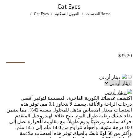
Cat Eyes
You are here:
Home
العدسات
العيون السكنية
Cat Eyes
$
35.20
دينار أردني
دينار أردني
اكتشف عدساتنا الكورية الفاخرة، المصممة لتوفير أقصى
درجات الراحة والأناقة. بسمك لا يتجاوز 0.1 مم، توفر هذه
العدسات معدل امتصاص مذهل للمحلول بنسبة 42%، مما يضمن
بقاء عينيك رطبة طوال اليوم. يتيح طلاء الهيدروجيل المتقدم
حركة سلسة وترطيبًا يدوم طويلاً. مع مقاومة للحرارة تصل إلى
100 درجة مئوية، وأحجام تتراوح من 14.0 ملم إلى 14.5 ملم،
وأكثر من 50 لونًا نابضًا بالحياة، توفر هذه العدسات ملاءمة