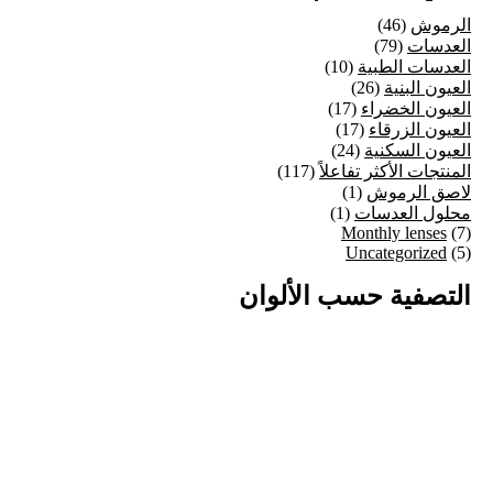
46
الرموش
46
79
منتج
العدسات
79
منتج
10
العدسات الطبية
10
26
منتجات
العيون البنية
26
منتج
17
العيون الخضراء
17
17
منتج
العيون الزرقاء
17
24
منتج
العيون السكنية
24
منتج
117
المنتجات الأكثر تفاعلاً
117
1
منتج
لاصق الرموش
1
1
منتج
محلول العدسات
1
7
منتج
Monthly lenses
7
5
5
منتجات
Uncategorized
منتجات
التصفية حسب الألوان