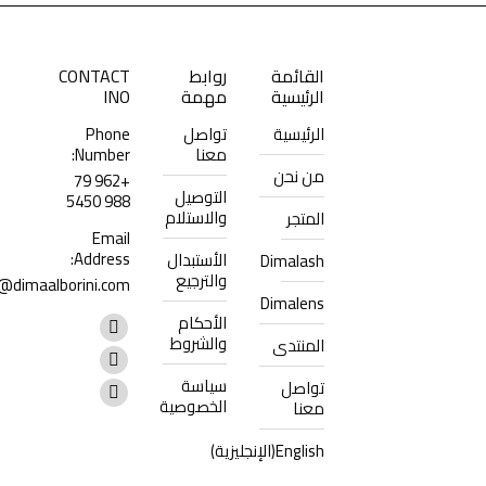
القائمة
روابط
CONTACT
الرئيسية
مهمة
INO
الرئيسية
تواصل
Phone
معنا
Number:
من نحن
+962 79
التوصيل
988 5450
والاستلام
المتجر
Email
Address:
الأستبدال
Dimalash
والترجيع
@dimaalborini.com
Dimalens
Find us on:
الأحكام
Facebook
والشروط
المنتدى
page
Instagram
سياسة
تواصل
opens
page
Whatsapp
الخصوصية
معنا
in
opens
page
English
(
الإنجليزية
)
new
in
opens
window
new