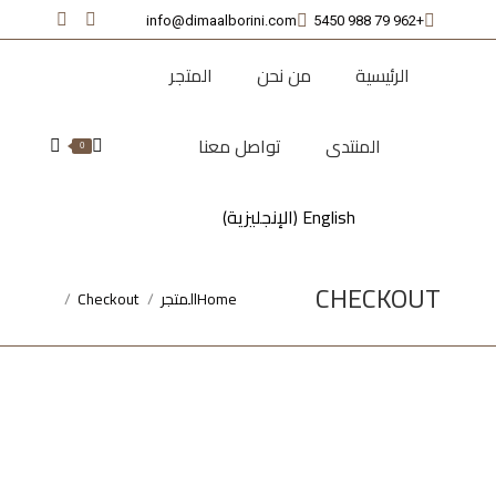
info@dimaalborini.com
+962 79 988 5450
nstagram
Facebook
page
page
الرئيسية
من نحن
المتجر
opens
opens
in
in
المنتدى
تواصل معنا
new
new
Search:
0
window
window
English
(
الإنجليزية
)
CHECKOUT
Home
المتجر
Checkout
You are here: