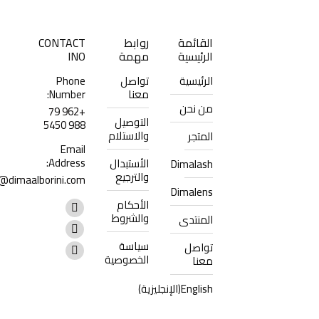
القائمة
روابط
CONTACT
الرئيسية
مهمة
INO
الرئيسية
تواصل
Phone
معنا
Number:
من نحن
+962 79
التوصيل
988 5450
والاستلام
المتجر
Email
Address:
الأستبدال
Dimalash
والترجيع
@dimaalborini.com
Dimalens
Find us on:
الأحكام
Facebook
والشروط
المنتدى
page
Instagram
سياسة
تواصل
opens
page
Whatsapp
الخصوصية
معنا
in
opens
page
English
(
الإنجليزية
)
new
in
opens
window
new
in