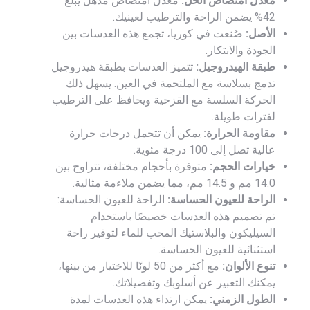
معدل امتصاص الحل:
معدل امتصاص مذهل يبلغ
42% يضمن الراحة والترطيب لعينيك.
الأصل:
صُنعت في كوريا، تجمع هذه العدسات بين
الجودة والابتكار.
طبقة الهيدروجيل:
تتميز العدسات بطبقة هيدروجيل
تدمج بسلاسة مع الملتحمة في العين. يسهل ذلك
الحركة السلسة مع القزحية ويحافظ على الترطيب
لفترات طويلة.
مقاومة الحرارة:
يمكن أن تتحمل درجات حرارة
عالية تصل إلى 100 درجة مئوية.
خيارات الحجم:
متوفرة بأحجام مختلفة، تتراوح بين
14.0 مم و 14.5 مم، مما يضمن ملاءمة مثالية.
الراحة للعيون الحساسة:
الراحة للعيون الحساسة:
تم تصميم هذه العدسات خصيصًا باستخدام
السيليكون والبلاستيك المحب للماء لتوفير راحة
استثنائية للعيون الحساسة.
تنوع الألوان:
مع أكثر من 50 لونًا للاختيار من بينها،
يمكنك التعبير عن أسلوبك وتفضيلاتك.
الطول الزمني:
يمكن ارتداء هذه العدسات لمدة