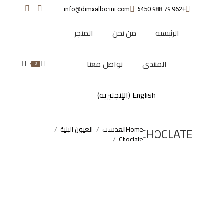
info@dimaalborini.com
+962 79 988 5450
nstagram
Facebook
page
page
الرئيسية
من نحن
المتجر
opens
opens
in
in
المنتدى
تواصل معنا
new
new
Search:
0
window
window
English
(
الإنجليزية
)
CHOCLATE
Home
العدسات
العيون البنية
You are here:
Choclate