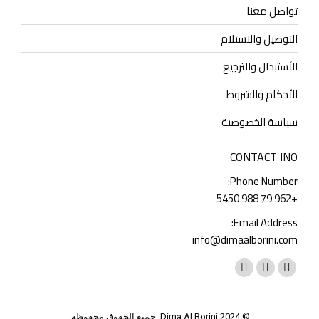
تواصل معنا
التوصيل والاستلام
الأستبدال والترجيع
الأحكام والشروط
سياسة الخصوصية
CONTACT INO
Phone Number:
+962 79 988 5450
Email Address:
info@dimaalborini.com
Find us on:
Whatsapp
Instagram
Facebook
page
page
page
opens
opens
opens
© Dima Al Borini 2024. جميع الحقوق محفوظة.