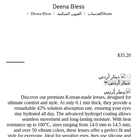
Deena Bless
You are here:
Home
العدسات
العيون السكنية
Deena Bless
$
35.20
دينار أردني
دينار أردني
Discover our premium Korean-made lenses, designed for
ultimate comfort and style. At only 0.1 mm thick, they provide a
remarkable 42% solution absorption rate, ensuring your eyes
stay hydrated all day. The advanced hydrogel coating allows
seamless movement and long-lasting moisture. With heat
resistance up to 100°C, sizes ranging from 14.0 mm to 14.5 mm,
and over 50 vibrant colors, these lenses offer a perfect fit and
style for everyone. Ideal for sensitive eyes, they use silicone and