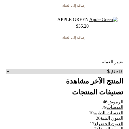
إضافة إلى السلة
APPLE GREEN
$
35.20
إضافة إلى السلة
تغيير العملة
المنتج الآخر مشاهدة
تصنيفات المنتجات
46
الرموش
46
79
منتج
العدسات
79
منتج
10
العدسات الطبية
10
26
منتجات
العيون البنية
26
منتج
17
العيون الخضراء
17
17
منتج