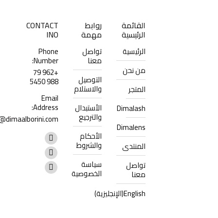
القائمة
روابط
CONTACT
الرئيسية
مهمة
INO
الرئيسية
تواصل
Phone
معنا
Number:
من نحن
+962 79
التوصيل
988 5450
والاستلام
المتجر
Email
Address:
الأستبدال
Dimalash
والترجيع
@dimaalborini.com
Dimalens
Find us on:
الأحكام
Facebook
والشروط
المنتدى
page
Instagram
سياسة
تواصل
opens
page
Whatsapp
الخصوصية
معنا
in
opens
page
English
(
الإنجليزية
)
new
in
opens
window
new
in