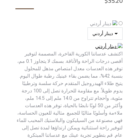
$
35.20
دينار أردني
دينار أردني
اكتشف عدساتنا الكورية الفاخرة، المصممة لتوفير
أقصى درجات الراحة والأناقة. بسمك لا يتجاوز 0.1 مم،
توفر هذه العدسات معدل امتصاص مذهل للمحلول
بنسبة 42%، مما يضمن بقاء عينيك رطبة طوال اليوم.
يتيح طلاء الهيدروجيل المتقدم حركة سلسة وترطيبًا
يدوم طويلاً. مع مقاومة للحرارة تصل إلى 100 درجة
مئوية، وأحجام تتراوح من 14.0 ملم إلى 14.5 ملم،
وأكثر من 50 لونًا نابضًا بالحياة، توفر هذه العدسات
ملاءمة وأسلوبًا مثاليًا للجميع. مثالية للعيون الحساسة،
فهي مصنوعة من السيليكون والبلاستيك المحبب للماء
لتوفير راحة استثنائية ويمكن ارتداؤها لمدة تصل إلى
عام. قم بتطوير تجربة عينك مع عدساتنا المبتكرة