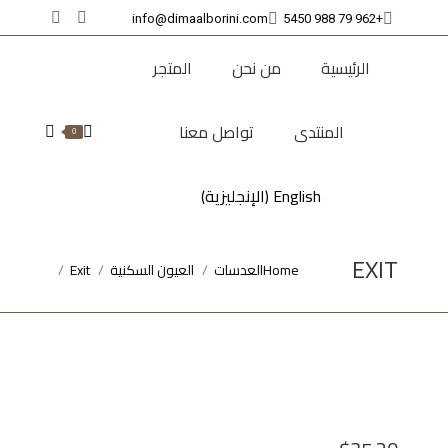
info@dimaalborini.com
+962 79 988 5450
nstagram
Facebook
page
page
الرئيسية
من نحن
المتجر
opens
opens
in
in
المنتدى
تواصل معنا
new
new
Search:
0
window
window
English
(
الإنجليزية
)
EXIT
Home
العدسات
العيون السكنية
Exit
You are here: