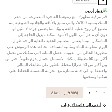
دينار أردني
قم بترقية مظهرك مع رموشنا الفاخرة المصنوعة من شعر
المنك بنسبة 100%، والتي تتميز بالأناقة والجاذبية الطبيعية. يتم
تصنيع كل زوج بعناية فائقة يدويًا، مما يضمن جودة لا مثيل لها
دون أي تدخل آلي. اللون الأسود المكثف يزيل الحاجة إلى
الماسكارا، بينما يضمن التصميم الخفيف للغاية الراحة طوال
اليوم. مقاومة للماء ومثالية للسباحة، تحافظ هذه الرموش على
مظهرها الخالي من العيوب. بفضل المتانة التي تمكنك من تحمل
أكثر من 60 تطبيقًا، يمكنك الاستمتاع بجمال يدوم طويلاً. اختر من
بين أكثر من 50 طرازًا مختلفًا للعثور على تطابقك المثالي،
واحتفظ بها في حالة ممتازة مع الحزمة المضمنة للحفاظ على
شكلها ومنحنىها.
كمية
إضافة إلى السلة
﹢
﹣
Lash
60
أضف إلى قائمة الارغبات