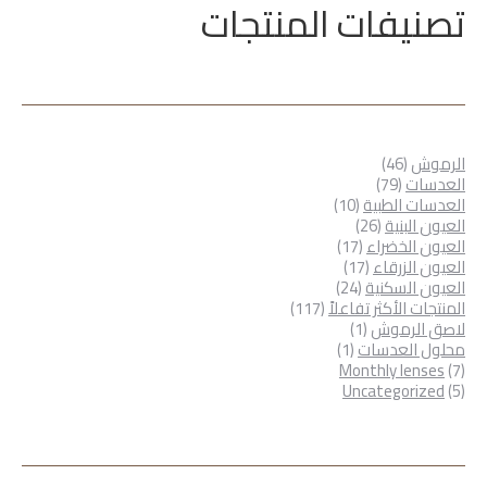
تصنيفات المنتجات
46
الرموش
46
79
منتج
العدسات
79
منتج
10
العدسات الطبية
10
26
منتجات
العيون البنية
26
منتج
17
العيون الخضراء
17
17
منتج
العيون الزرقاء
17
24
منتج
العيون السكنية
24
منتج
117
المنتجات الأكثر تفاعلاً
117
1
منتج
لاصق الرموش
1
1
منتج
محلول العدسات
1
7
منتج
Monthly lenses
7
5
منتجات
Uncategorized
5
منتجات