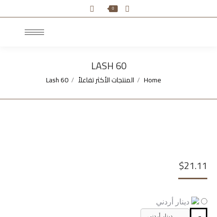
Search:
0
LASH 60
Home
المنتجات الأكثر تفاعلاً
Lash 60
You are here:
$
21.11
دينار أردني
دينار أردني