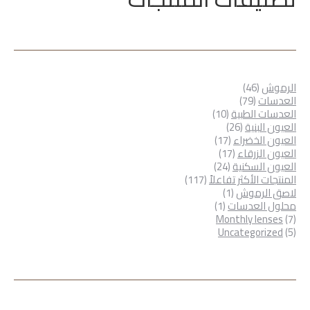
46
الرموش
46
79
منتج
العدسات
79
منتج
10
العدسات الطبية
10
26
منتجات
العيون البنية
26
منتج
17
العيون الخضراء
17
17
منتج
العيون الزرقاء
17
24
منتج
العيون السكنية
24
منتج
117
المنتجات الأكثر تفاعلاً
117
1
منتج
لاصق الرموش
1
1
منتج
محلول العدسات
1
7
منتج
Monthly lenses
7
5
منتجات
Uncategorized
5
منتجات