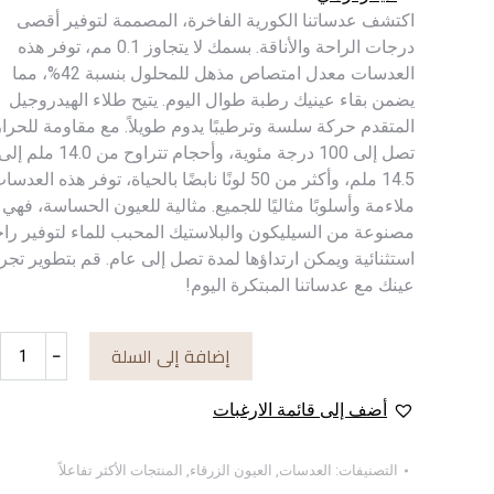
اكتشف عدساتنا الكورية الفاخرة، المصممة لتوفير أقصى
درجات الراحة والأناقة. بسمك لا يتجاوز 0.1 مم، توفر هذه
العدسات معدل امتصاص مذهل للمحلول بنسبة 42%، مما
يضمن بقاء عينيك رطبة طوال اليوم. يتيح طلاء الهيدروجيل
المتقدم حركة سلسة وترطيبًا يدوم طويلاً. مع مقاومة للحرا
تصل إلى 100 درجة مئوية، وأحجام تتراوح من 14.0 ملم إل
14.5 ملم، وأكثر من 50 لونًا نابضًا بالحياة، توفر هذه العدس
ملاءمة وأسلوبًا مثاليًا للجميع. مثالية للعيون الحساسة، فهي
مصنوعة من السيليكون والبلاستيك المحبب للماء لتوفير را
استثنائية ويمكن ارتداؤها لمدة تصل إلى عام. قم بتطوير تجر
عينك مع عدساتنا المبتكرة اليوم!
إضافة إلى السلة
﹣
أضف إلى قائمة الارغبات
التصنيفات:
العدسات
,
العيون الزرقاء
,
المنتجات الأكثر تفاعلاً