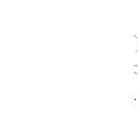
رة
ى
ات
حة
بة
﹢