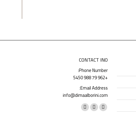
CONTACT INO
Phone Number:
+962 79 988 5450
Email Address:
info@dimaalborini.com
Find us on:
Whatsapp
Instagram
Facebook
page
page
page
opens
opens
opens
in
in
in