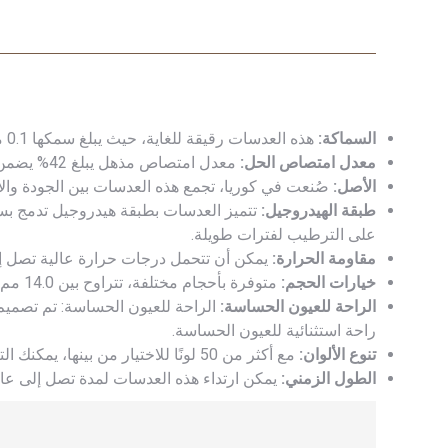
السماكة:
هذه العدسات رقيقة للغاية، حيث يبلغ سمكها 0.1 ملم فقط.
معدل امتصاص الحل:
معدل امتصاص مذهل يبلغ 42% يضمن الراحة والترطيب لعينيك.
الأصل:
صُنعت في كوريا، تجمع هذه العدسات بين الجودة والاب
طبقة الهيدروجيل:
تتميز العدسات بطبقة هيدروجيل تدمج بس
على الترطيب لفترات طويلة.
مقاومة الحرارة:
يمكن أن تتحمل درجات حرارة عالية تصل إلى 100 درجة مئ
خيارات الحجم:
متوفرة بأحجام مختلفة، تتراوح بين 14.0 مم و 14.5 مم، مما يضمن ملاءمة مثالية.
الراحة للعيون الحساسة:
الراحة للعيون الحساسة: تم تصميم 
راحة استثنائية للعيون الحساسة.
تنوع الألوان:
مع أكثر من 50 لونًا للاختيار من بينها، يمكنك التعبير عن أسلوبك وتفضيلاتك.
الطول الزمني:
يمكن ارتداء هذه العدسات لمدة تصل إلى عام