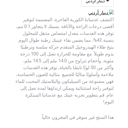
دينار أردني
اكتشف عدساتنا الكورية الفاخرة، المصممة لتوفير
أقصى درجات الراحة والأناقة. بسمك لا يتجاوز 0.1 مم،
توفر هذه العدسات معدل امتصاص مذهل للمحلول
بنسبة 42%، مما يضمن بقاء عينيك رطبة طوال اليوم.
يتيح طلاء الهيدروجيل المتقدم حركة سلسة وترطيبًا
يدوم طويلاً. مع مقاومة للحرارة تصل إلى 100 درجة
مئوية، وأحجام تتراوح من 14.0 ملم إلى 14.5 ملم،
وأكثر من 50 لونًا نابضًا بالحياة، توفر هذه العدسات
ملاءمة وأسلوبًا مثاليًا للجميع. مثالية للعيون الحساسة،
فهي مصنوعة من السيليكون والبلاستيك المحبب للماء
لتوفير راحة استثنائية ويمكن ارتداؤها لمدة تصل إلى
عام. قم بتطوير تجربة عينك مع عدساتنا المبتكرة
اليوم!
هذا المنتج غير متوفر في المخزون حالياً.