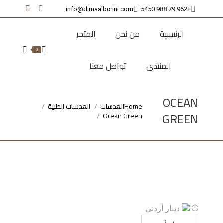
info@dimaalborini.com
+962 79 988 5450
nstagram
Facebook
page
page
الرئيسية
من نحن
المتجر
opens
opens
Search:
0
in
in
المنتدى
تواصل معنا
new
new
window
window
OCEAN
Home
العدسات
العدسات الطبية
You are here:
GREEN
Ocean Green
دينار أردني