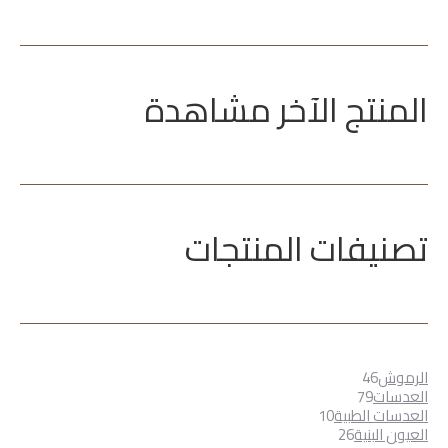
المنتج الآخر مشاهدة
تصنيفات المنتجات
46
الرموش
46
79
منتج
العدسات
79
منتج
10
العدسات الطبية
10
26
منتجات
العيون البنية
26