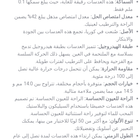
السماكة:
هذه العدسات رقيقة للغاية، حيث يبلغ سمكها 0.1
ملم فقط.
معدل امتصاص الحل:
معدل امتصاص مذهل يبلغ 42% يضمن
الراحة والترطيب لعينيك.
الأصل:
صُنعت في كوريا، تجمع هذه العدسات بين الجودة
والابتكار.
طبقة الهيدروجيل:
تتميز العدسات بطبقة هيدروجيل تدمج
بسلاسة مع الملتحمة في العين. يسهل ذلك الحركة السلسة
مع القزحية ويحافظ على الترطيب لفترات طويلة.
مقاومة الحرارة:
يمكن أن تتحمل درجات حرارة عالية تصل
إلى 100 درجة مئوية.
خيارات الحجم:
متوفرة بأحجام مختلفة، تتراوح بين 14.0 مم و
14.5 مم، مما يضمن ملاءمة مثالية.
الراحة للعيون الحساسة:
الراحة للعيون الحساسة: تم تصميم
هذه العدسات خصيصًا باستخدام السيليكون والبلاستيك
المحب للماء لتوفير راحة استثنائية للعيون الحساسة.
تنوع الألوان:
مع أكثر من 50 لونًا للاختيار من بينها، يمكنك
التعبير عن أسلوبك وتفضيلاتك.
الطول الزمني:
يمكن ارتداء هذه العدسات لمدة تصل إلى عام