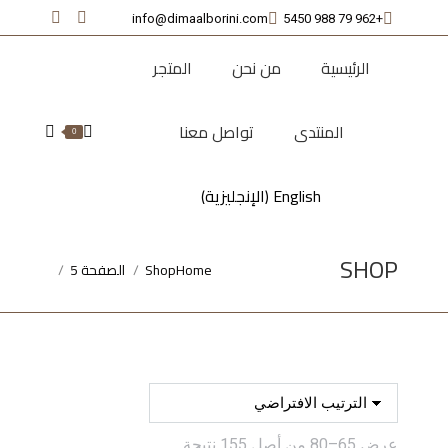
info@dimaalborini.com
+962 79 988 5450
nstagram
Facebook
page
page
الرئيسية
من نحن
المتجر
opens
opens
in
in
المنتدى
تواصل معنا
new
new
Search:
0
window
window
English
(
الإنجليزية
)
SHOP
Home
Shop
الصفحة 5
You are here:
عرض 65–80 من أصل 155 نتيجة