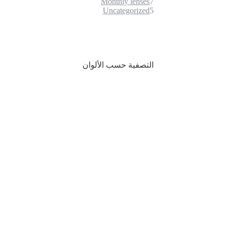
7
منتج
Monthly lenses
7
5
5
Uncategorized
منتجات
منتجات
التصفية حسب الألوان